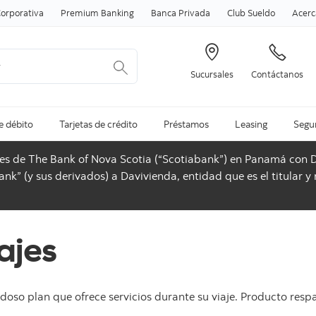
Skip to content
orporativa
Premium Banking
Banca Privada
Club Sueldo
Acerc
Sucursales
Contáctanos
e débito
Tarjetas de crédito
Préstamos
Leasing
Segur
ones de The Bank of Nova Scotia (“Scotiabank”) en Panamá con
nk” (y sus derivados) a Davivienda, entidad que es el titular y
ajes
doso plan que ofrece servicios durante su viaje. Producto re