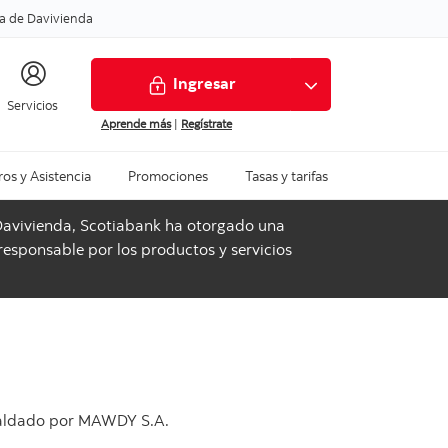
a de Davivienda
Ingresar
Servicios
Aprende más
|
Regístrate
os y Asistencia
Promociones
Tasas y tarifas
 Davivienda, Scotiabank ha otorgado una
 responsable por los productos y servicios
spaldado por MAWDY S.A.