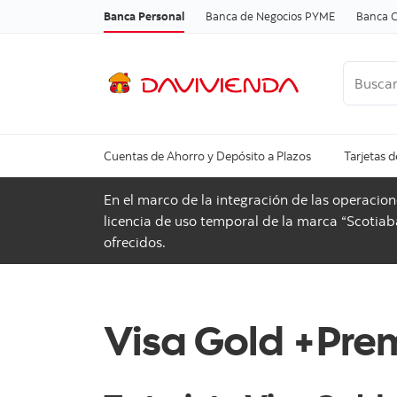
Banca Personal
Banca de Negocios PYME
Banca C
Buscar
Cuentas de Ahorro y Depósito a Plazos
Tarjetas d
En el marco de la integración de las operaci
licencia de uso temporal de la marca “Scotiaba
ofrecidos.
Visa Gold +Pre