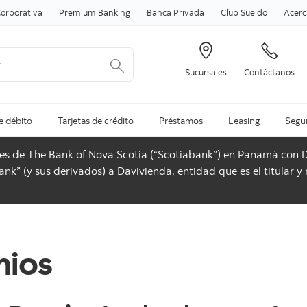
Skip to content
orporativa
Premium Banking
Banca Privada
Club Sueldo
Acerc
Sucursales
Contáctanos
e débito
Tarjetas de crédito
Préstamos
Leasing
Segur
ones de The Bank of Nova Scotia (“Scotiabank”) en Panamá con
nk” (y sus derivados) a Davivienda, entidad que es el titular y
mios