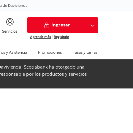
a de Davivienda
Ingresar
Servicios
Aprende más
|
Regístrate
os y Asistencia
Promociones
Tasas y tarifas
 Davivienda, Scotiabank ha otorgado una
 responsable por los productos y servicios